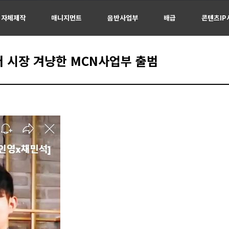
자체제작
매니지먼트
음반사업부
배급
콘텐츠IP
 시장 겨냥한 MCN사업부 출범