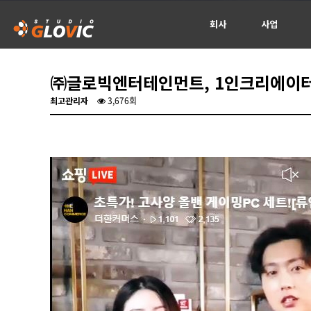
회사
사업
신청서
㈜글로빅엔터테인먼트, 1인크리에이터
최고관리자
3,676회