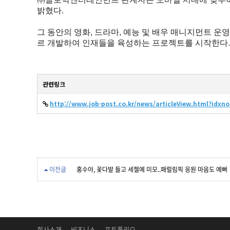
밝혔다.
그 동안의 영화, 드라마, 예능 및 배우 매니지먼트 
르 개발하여 인재들을 육성하는 프로젝트를 시작한다.
관련링크
http://www.job-post.co.kr/news/articleView.html?idxn
이전글
홍수아, 꽃다발 들고 세젤예 미모..패럴림픽 응원 마음도 예뻐
회사소개
비즈니스
포트폴리오