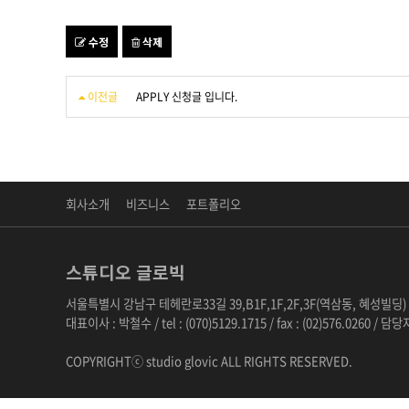
수정
삭제
이전글
APPLY 신청글 입니다.
회사소개
비즈니스
포트폴리오
스튜디오 글로빅
서울특별시 강남구 테헤란로33길 39,B1F,1F,2F,3F(역삼동, 혜성빌딩)
대표이사 : 박철수 / tel : (070)5129.1715 / fax : (02)576.0260 /
COPYRIGHTⓒ studio glovic ALL RIGHTS RESERVED.