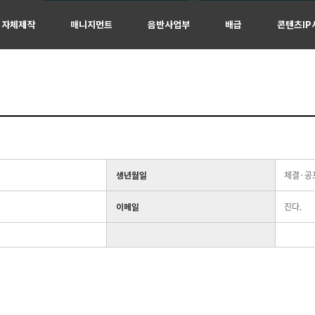
자체제작
매니지먼트
음반사업부
배급
콘텐츠IP
생년월일
체결·공
이메일
진다.